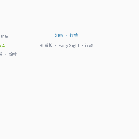
洞察 · 行动
叠加层
BI 看板 · Early Sight ·行动
y AI
荐 · 编排