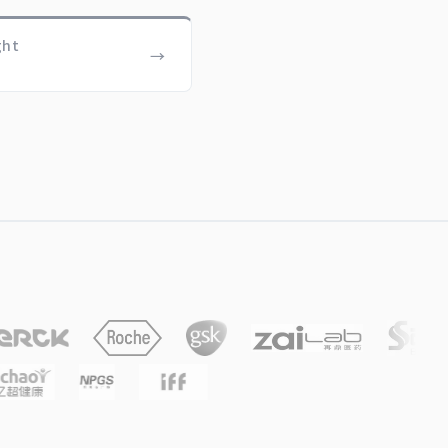
ght
→