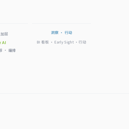
洞察 · 行动
叠加层
BI 看板 · Early Sight ·行动
y AI
荐 · 编排